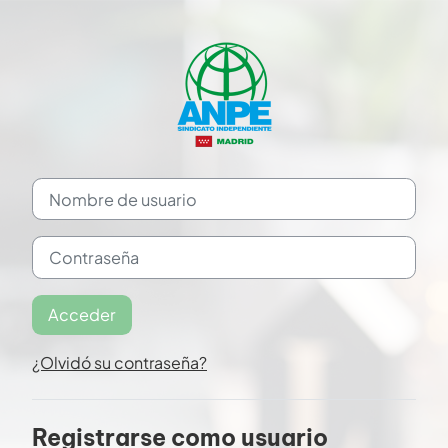
Salta al contenido principal
Saltar a creación de una nueva cuenta
Nombre de usuario
Contraseña
Acceder
¿Olvidó su contraseña?
Registrarse como usuario