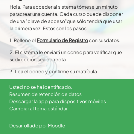
Hola. Para acceder al sistema tómese un minuto
paracrear una cuenta. Cada curso puede disponer
de una "clave de acceso"que sólo tendrá que usar
la primera vez. Estos son los pasos:
1. Rellene el
Formulario de Registro
con susdatos.
2. El sistema le enviará un correo para verificar que
sudirección sea correcta.
3. Lea el correo y confirme su matrícula.
4. Su registro será confirmado y usted podrá
Usted no se ha identificado.
acceder alcurso.
Resumen de retención de datos
Descargar la app para dispositivos móviles
5. Seleccione el curso en el que desea participar.
Cambiar al tema estándar
6. Si algún curso en particular le solicita
una"contraseña de acceso" utilice la que le
Desarrollado por
Moodle
facilitaron cuando sematriculó. Así quedará