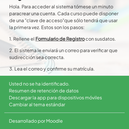
Hola. Para acceder al sistema tómese un minuto
paracrear una cuenta. Cada curso puede disponer
de una "clave de acceso"que sólo tendrá que usar
la primera vez. Estos son los pasos:
1. Rellene el
Formulario de Registro
con susdatos.
2. El sistema le enviará un correo para verificar que
sudirección sea correcta.
3. Lea el correo y confirme su matrícula.
4. Su registro será confirmado y usted podrá
Usted no se ha identificado.
acceder alcurso.
Resumen de retención de datos
Descargar la app para dispositivos móviles
5. Seleccione el curso en el que desea participar.
Cambiar al tema estándar
6. Si algún curso en particular le solicita
una"contraseña de acceso" utilice la que le
Desarrollado por
Moodle
facilitaron cuando sematriculó. Así quedará