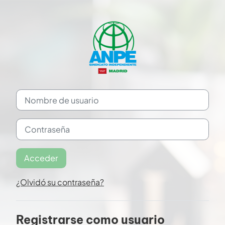
Salta al contenido principal
Saltar a creación de una nueva cuenta
Nombre de usuario
Contraseña
Acceder
¿Olvidó su contraseña?
Registrarse como usuario