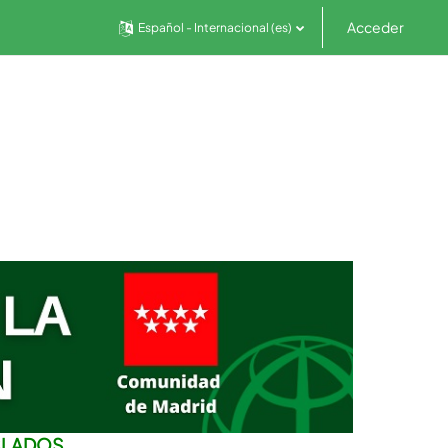
Acceder
Español - Internacional ‎(es)‎
SLADOS