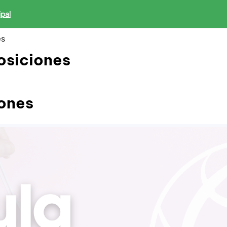
ipal
es
osiciones
ones