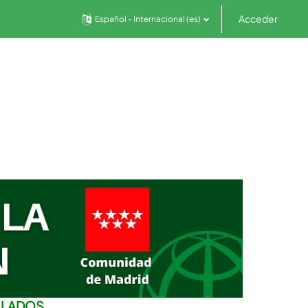
Acceder
Español - Internacional ‎(es)‎
SLADOS